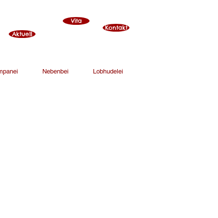
Vita
Kontakt
Aktuell
mpanei
Nebenbei
Lobhudelei