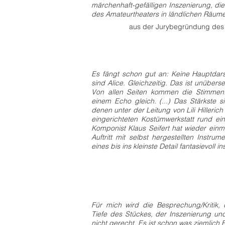
märchenhaft-gefälligen Inszenierung, die 
des Amateurtheaters in ländlichen Räume
aus der Jurybegründung de
Press
Es fängt schon gut an: Keine Hauptdarst
sind Alice. Gleichzeitig. Das ist unüber
Von allen Seiten kommen die Stimme
einem Echo gleich. (...)
Das Stärkste s
denen unter der Leitung von Lili Hilleric
eingerichteten Kostümwerkstatt rund ein
Komponist Klaus Seifert hat wieder einma
Auftritt mit selbst hergestellten Instru
eines bis ins kleinste Detail fantasievoll 
Gästeb
Für mich wird die Besprechung/Kritik,
Tiefe des Stückes, der Inszenierung un
nicht gerecht. Es ist schon was ziemlich E