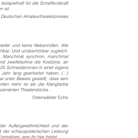
beispielhaft für die Schaffenskraft
n ist
.
s
Deutschen Amateurtheaterpreises
e
eller und keine Nebenrollen. Alle
sehbar. Und unüberhörbar zugleich.
n. Manchmal synchron, manchmal
ind zweifelsohne die Kostüme, an
h 25 Schneiderinnen in einer eigens
 Jahr lang gearbeitet haben. (...)
l unter Beweis gestellt, dass sein
menten mehr ist als die Klangfarbe
inszenierten Theaterstücks.
Odenwälder Echo
uch
 der Außergewöhnlichkeit und der
d der schauspielerischen Leistung
inmaliges, was ihr hier bietet.