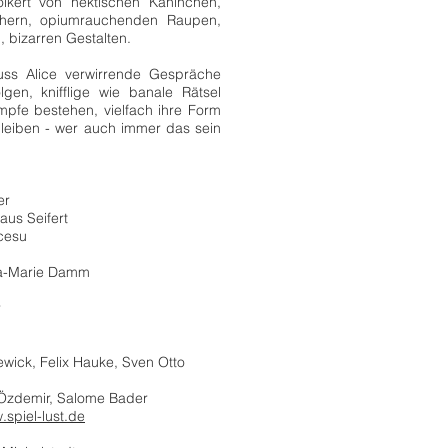
völkert von hektischen Kaninchen,
chern, opiumrauchenden Raupen,
 bizarren Gestalten.
ss Alice verwirrende Gespräche
gen, knifflige wie banale Rätsel
mpfe bestehen, vielfach ihre Form
leiben - wer auch immer das sein
er
aus Seifert
cesu
na-Marie Damm
r
wick, Felix Hauke, Sven Otto
 Özdemir, Salome Bader
spiel-lust.de