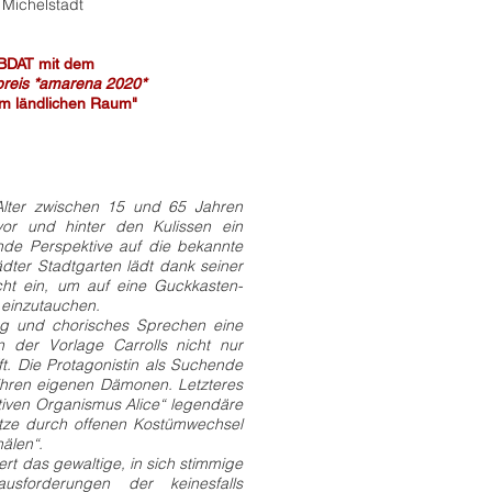
 Michelstadt
BDAT mit dem
preis
*amarena 2020*
im ländlichen Raum"
mmen
 Alter zwischen 15 und 65 Jahren
 vor und hinter den Kulissen ein
nde Perspektive auf die bekannte
ädter Stadtgarten lädt dank seiner
echt ein, um auf eine Guckkasten-
 einzutauchen.
ng und chorisches Sprechen eine
on der Vorlage Carrolls nicht nur
ft. Die Protagonistin als Suchende
ihren eigenen Dämonen. Letzteres
ktiven Organismus Alice“ legendäre
tze durch offenen Kostümwechsel
älen“.
rt das gewaltige, in sich stimmige
usforderungen der keinesfalls