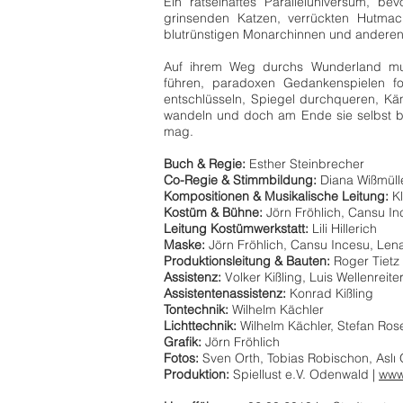
Ein rätselhaftes Paralleluniversum, be
grinsenden Katzen, verrückten Hutma
blutrünstigen Monarchinnen und anderen,
Auf ihrem Weg durchs Wunderland mu
führen, paradoxen Gedankenspielen fol
entschlüsseln, Spiegel durchqueren, Kä
wandeln und doch am Ende sie selbst b
mag.
Buch & Regie:
Esther Steinbrecher
Co-Regie & Stimmbildung:
Diana Wißmüll
Kompositionen & Musikalische Leitung:
Kl
Kostüm & Bühne:
Jörn Fröhlich, Cansu In
Leitung Kostümwerkstatt:
Lili Hillerich
Maske:
Jörn Fröhlich, Cansu Incesu, Le
Produktionsleitung & Bauten:
Roger Tietz
Assistenz:
Volker Kißling, Luis Wellenreite
Assistentenassistenz:
Konrad Kißling
Tontechnik:
Wilhelm Kächler
Lichttechnik:
Wilhelm Kächler, Stefan Rose
Grafik:
Jörn Fröhlich
Fotos:
Sven Orth, Tobias Robischon, Aslı
Produktion:
Spiellust e.V. Odenwald |
www.