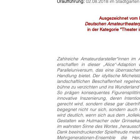
Uraufführung:
02.08.2018 im Stadtgarten
Ausgezeichnet vom 
Deutschen Amateurtheater
in der Kategorie
"The
ater 
Jurysti
Zahlreiche Amateurdarsteller*innen im
erschaffen in dieser „Alice“-Adaption
Paralleluniversum, das eine überrasche
Handlung bietet. Der idyllische Michelst
landschaftlichen Beschaffenheit regelr
bühne zu verzichten und ins Wunderland
So prägen konsequentes Figurensplitti
innovative Inszenierung, deren Intenti
gerecht wird, sondern diese gar übertrif
begegnet nicht nur sich, sondern auch 
wird deutlich, wenn sich aus dem „kolle
Gestalten wie Hutmacher oder Grinseka
im wahrsten Sinne des Wortes „heraussch
Dank beeindruckender Spielfreude meiste
Mehrgenerationen-Ensemble die Hera