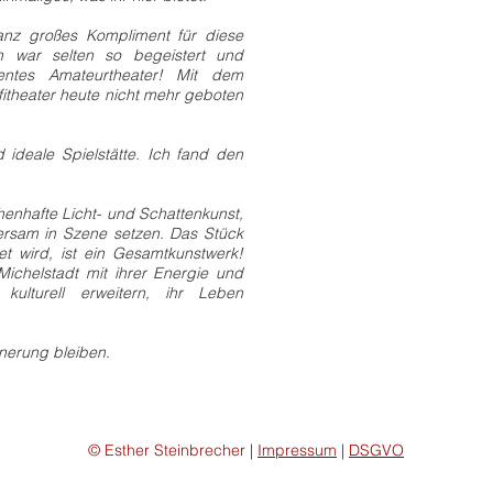
z großes Kompliment für diese
h war selten so begeistert und
lentes Amateurtheater! Mit dem
fitheater heute nicht mehr geboten
 ideale Spielstätte.
Ich fand den
enhafte Licht- und Schattenkunst,
rsam in Szene setzen. Das Stück
et wird, ist ein Gesamtkunstwerk!
Michelstadt mit ihrer Energie und
kulturell erweitern, ihr Leben
nnerung bleiben.
© Esther Steinbrecher
|
Impressum
|
DSGVO