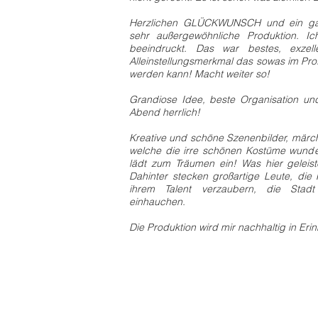
Herzlichen GLÜCKWUNSCH und ein gan
sehr außergewöhnliche Produktion. Ic
beeindruckt. Das war bestes, exzel
Alleinstellungsmerkmal das sowas im Pro
werden kann! Macht weiter so!
Grandiose Idee, beste Organisation und
Abend herrlich!
Kreative und schöne Szenenbilder, märch
welche die irre schönen Kostüme wunde
lädt zum Träumen ein! Was hier geleist
Dahinter stecken großartige Leute, die 
ihrem Talent verzaubern, die Stadt 
einhauchen.
Die Produktion wird mir nachhaltig in Eri