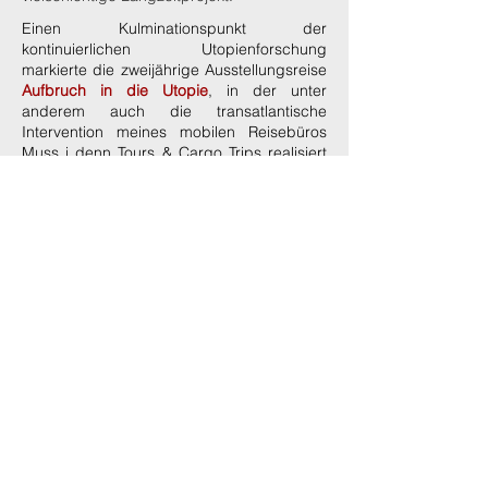
Einen Kulminationspunkt der
kontinuierlichen Utopienforschung
markierte die zweijährige Ausstellungsreise
Aufbruch in die Utopie
, in der unter
anderem auch die transatlantische
Intervention meines mobilen Reisebüros
Muss i denn Tours & Cargo Trips
realisiert
wurde. Zukünftige Reisebewegungen sind
in Planung.
Unter dem Label
Crisenmanagement -
Weltverbesserung mit Hintergrundmusik
entstehen in loser Reihung Projekte, die auf
der Schnittstelle zwischen Kunst und
Soziokultur bewegen und grundsätzlich
partizipativen Charakter besitzen. In
regelmäßiger Zusammenarbeit mit Musiker
Klaus Seifert und jeweils neu zu
rekrutierenden Komplizen ohne Furcht und
Tadel wird die Welt zu den Klängen
ausgesprochen motivierender Melodien